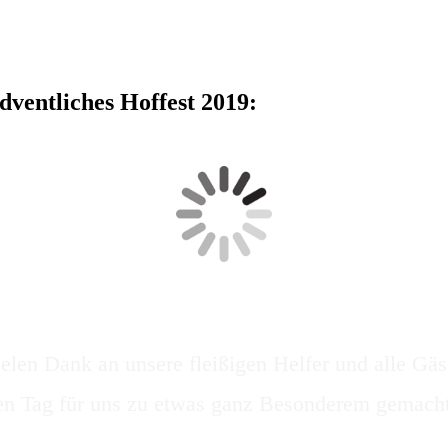
dventliches Hoffest 2019:
elen Dank an unsere fleißigen Helfer und alle Gäs
sen Tag für uns zu etwas ganz Besonderem gemacht