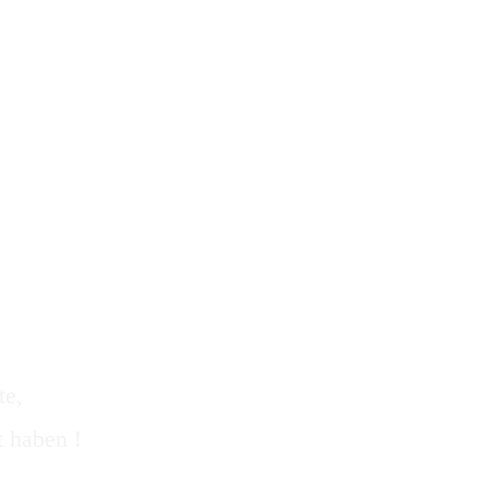
te,
 haben !